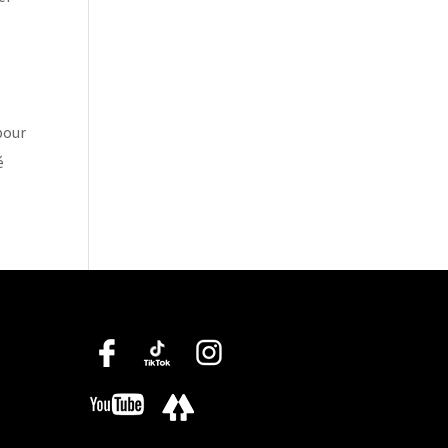
 pour
é