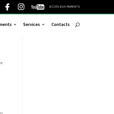
ACCÈS AUX PARENTS
uments
Services
Contacts
ée
er