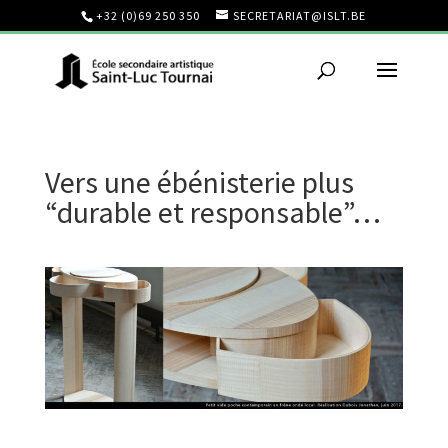
+32 (0)69 250 350
SECRETARIAT@ISLT.BE
Vers une ébénisterie plus
“durable et responsable”…