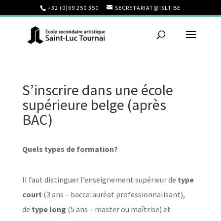
+32 (0)69 250 350
SECRETARIAT@ISLT.BE
S’inscrire dans une école
supérieure belge (après
BAC)
Quels types de formation?
Il faut distinguer l’enseignement supérieur de
type
court
(3 ans – baccalauréat professionnalisant),
de
type long
(5 ans – master ou maîtrise) et