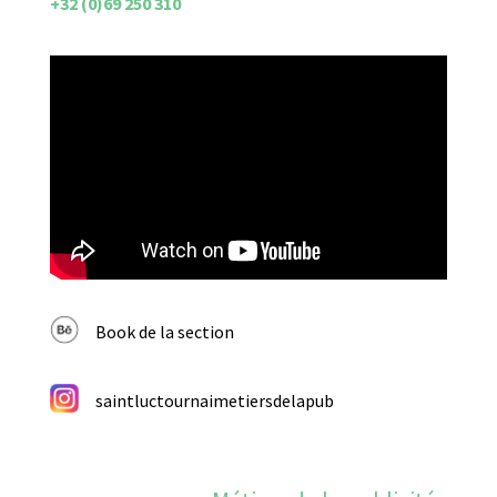
+32 (0)69 250 310
Book de la section
saintluctournaimetiersdelapub