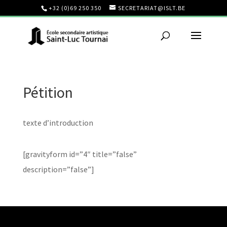
+32 (0)69 250 350
SECRETARIAT@ISLT.BE
Pétition
texte d’introduction
[gravityform id=”4″ title=”false”
description=”false”]